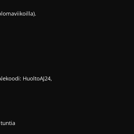
olomaviikoilla).
Alekoodi: HuoltoAJ24,
 tuntia