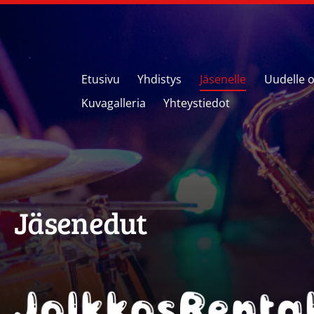
Etusivu
Yhdistys
Jäsenelle
Uudelle op
Kuvagalleria
Yhteystiedot
Jäsenedut