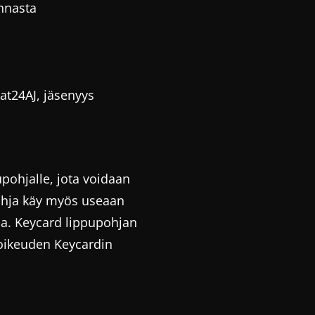
innasta
Fat24AJ, jäsenyys
upohjalle, jota voidaan
pohja käy myös useaan
. Keycard lippupohjan
oikeuden Keycardin