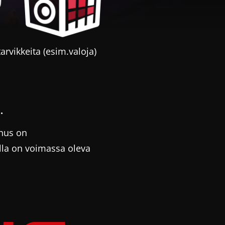
arvikkeita (esim.valoja)
a.
nnus on
illa on voimassa oleva