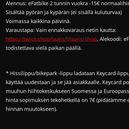
Alennus: eFatbike 2 tunnin vuokra -15€ normaalih
Sisältää pyörän ja kypärän (ei sisällä kuluturvaa)
Voimassa kaikkina päivinä.
Varaustapa: Vain ennakkovaraus netin kautta:
https://twice.shop/laajis/l/laajis/shop
, Alekoodi: e
todistettava vielä paikan päällä.
* Hissilippu/bikepark -lippu ladataan Keycard-lipp
käyttää uudestaan ja se jää asiakkaalle. Keycard 
muuhun hiihtokeskukseen Suomessa ja Euroopassa
hinta sopimuksen tekohetkellä on 7€ (pidätämme 
hinnan muutokseen).