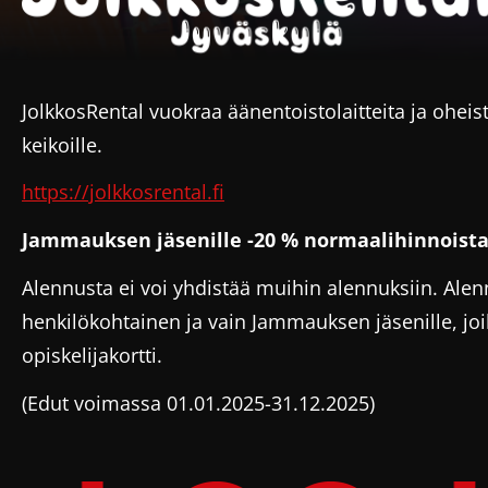
JolkkosRental vuokraa äänentoistolaitteita ja oheist
keikoille.
https://jolkkosrental.fi
Jammauksen jäsenille -20 % normaalihinnoist
Alennusta ei voi yhdistää muihin alennuksiin. Ale
henkilökohtainen ja vain Jammauksen jäsenille, jo
opiskelijakortti.
(Edut voimassa 01.01.2025-31.12.2025)