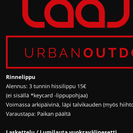
Rinnelippu
Alennus: 3 tunnin hissilippu 15€
(ei sisällä *keycard -lippupohjaa)
Voimassa arkipäivinä, läpi talvikauden (myös hiiht
Varaustapa: Paikan päältä
Laskettelu / Lumilauta vuokravälinesetti