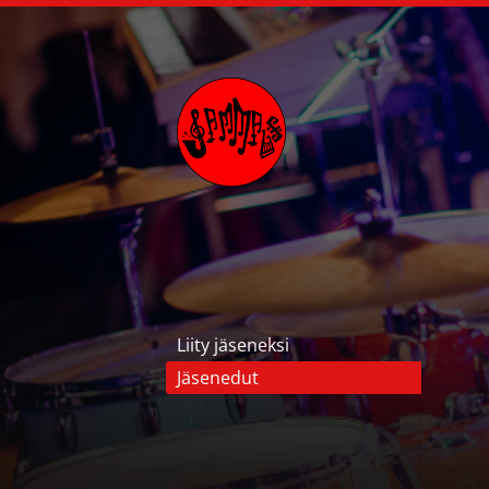
Siirry
sivun
sisältöön
Jammaus ry
Liity jäseneksi
Jäsenedut