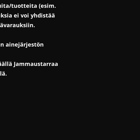
ita/tuotteita (esim.
sia ei voi yhdistää
mävarauksiin.
in ainejärjestön
päällä Jammaustarraa
lä.