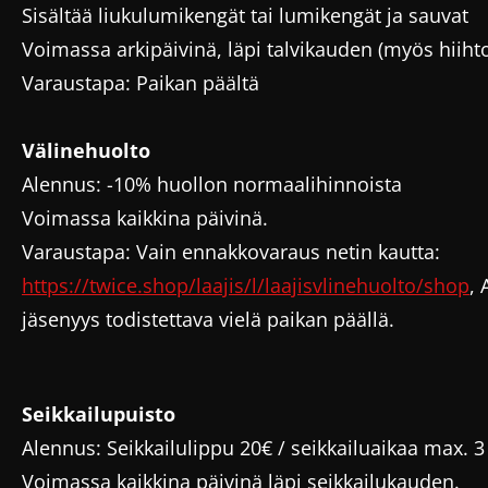
Sisältää liukulumikengät tai lumikengät ja sauvat
Voimassa arkipäivinä, läpi talvikauden (myös hiiht
Varaustapa: Paikan päältä
Välinehuolto
Alennus: -10% huollon normaalihinnoista
Voimassa kaikkina päivinä.
Varaustapa: Vain ennakkovaraus netin kautta:
https://twice.shop/laajis/l/laajisvlinehuolto/shop
, 
jäsenyys todistettava vielä paikan päällä.
Seikkailupuisto
Alennus: Seikkailulippu 20€ / seikkailuaikaa max. 3
Voimassa kaikkina päivinä läpi seikkailukauden.