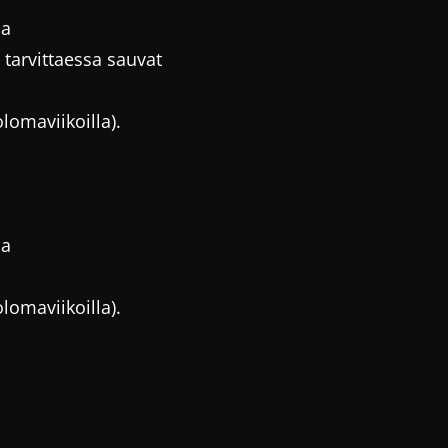
ia
 tarvittaessa sauvat
olomaviikoilla).
ia
olomaviikoilla).